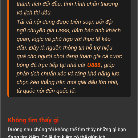
thành tích đối đầu, tình hình chấn thương
và lịch thi đấu.
Tất cả nội dung được biên soạn bởi đội
ngũ chuyên gia U888, đảm bảo tính khách
quan, logic và phù hợp với thực tế kèo
đấu. Đây là nguồn thông tin hỗ trợ hiệu
quả cho người chơi đang tham gia cá cược
bóng đá trực tiếp tại nhà cái
U888
, giúp
phân tích chuẩn xác và tăng khả năng lựa
chọn kèo thắng trên mọi giải đấu lớn nhỏ,
từ quốc nội đến quốc tế.
Không tìm thấy gì
Dường như chúng tôi không thể tìm thấy những gì bạn
đang tìm kiếm. Có lẽ tìm kiếm có thể giúp ích.