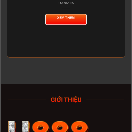
14/09/2025
XEM THÊM
GIỚI THIỆU