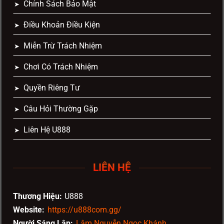
Chính Sách Bảo Mật
Điều Khoản Điều Kiện
Miễn Trừ Trách Nhiệm
Chơi Có Trách Nhiệm
Quyền Riêng Tư
Câu Hỏi Thường Gặp
Liên Hệ U888
LIÊN HỆ
Thương Hiệu:
U888
Website:
https://u888com.gg/
Người Sáng Lập:
Lâm Nguyễn Ngọc Khánh